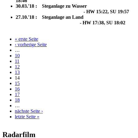
18:46
30.03.'18 : Steganlage zu Wasser
- HW 15:22, SU 19:57
27.10.'18 : Steganlage an Land
- HW 17:38, SU 18:02
« erste Seite
Seiten
‹ vorherige Seite
…
10
11
12
13
14
15
16
17
18
…
nächste Seite ›
letzte Seite »
Radarfilm